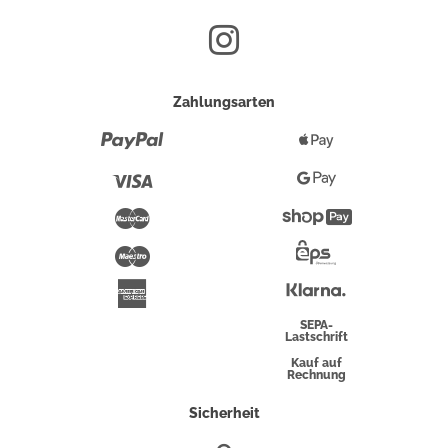
Zahlungsarten
Paypal
Apple
Pay
Visa
Google
Pay
Mastercard
Shopify
Pay
Maestro
Eps-
Überweisung
Klarna
American
Express
SEPA-
Lastschrift
Kauf auf
Rechnung
Sicherheit