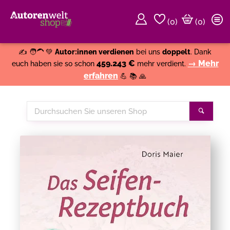
(
0
)
(0)
Weiter einkaufen
Close
✍️ 🧑‍🦱 💚
Autor:innen verdienen
bei uns
doppelt
. Dank
459.243 €
→ Mehr
euch haben sie so schon
mehr verdient.
erfahren
💪 📚 🙏
Durchsuchen
Suche
Sie
unseren
Shop