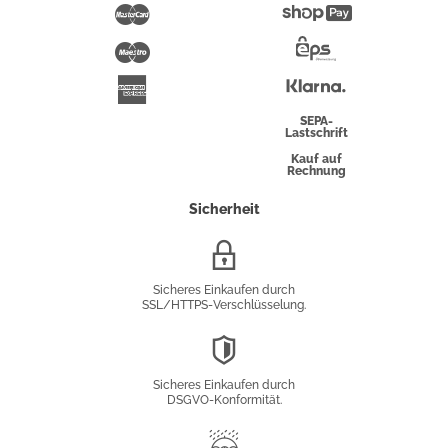
Pay
Mastercard
Shopify
Pay
Maestro
Eps-
Überweisung
Klarna
American
Express
SEPA-
Lastschrift
Kauf auf
Rechnung
Sicherheit
SSL/HTTPS-
Verschlüsselung
Sicheres Einkaufen durch
SSL/HTTPS-Verschlüsselung.
DSGVO-
Konformität
Sicheres Einkaufen durch
DSGVO-Konformität.
Trusted