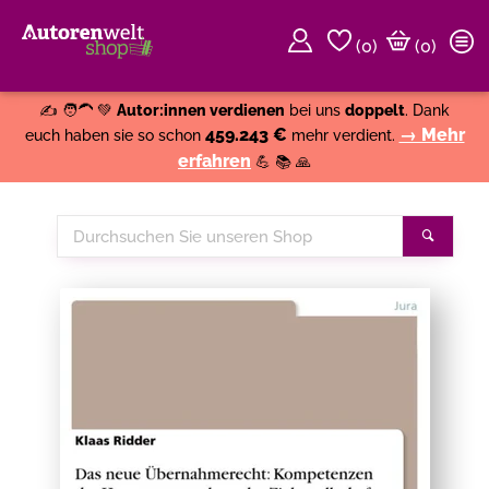
(
0
)
(0)
Weiter einkaufen
Close
✍️ 🧑‍🦱 💚
Autor:innen verdienen
bei uns
doppelt
. Dank
459.243 €
→ Mehr
euch haben sie so schon
mehr verdient.
erfahren
💪 📚 🙏
Durchsuchen
Suche
Sie
unseren
Shop