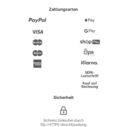
Zahlungsarten
Paypal
Apple
Pay
Visa
Google
Pay
Mastercard
Shopify
Pay
Maestro
Eps-
Überweisung
Klarna
American
Express
SEPA-
Lastschrift
Kauf auf
Rechnung
Sicherheit
SSL/HTTPS-
Verschlüsselung
Sicheres Einkaufen durch
SSL/HTTPS-Verschlüsselung.