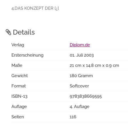
4.DAS KONZEPT DER [¿]
Details
Verlag
Diplom.de
Ersterscheinung
01. Juli 2003
Maße
21 cm x 14.8 cm x 0.9 cm
Gewicht
180 Gramm
Format
Softcover
ISBN-13
9783838669595
Auflage
4. Auflage
Seiten
116