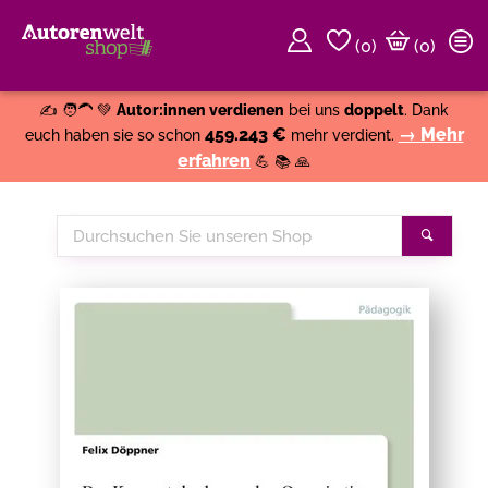
(
0
)
(0)
Weiter einkaufen
Close
✍️ 🧑‍🦱 💚
Autor:innen verdienen
bei uns
doppelt
. Dank
459.243 €
→ Mehr
euch haben sie so schon
mehr verdient.
erfahren
💪 📚 🙏
Durchsuchen
Suche
Sie
unseren
Shop