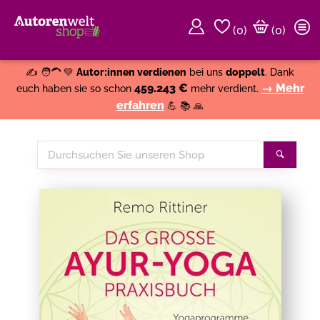
(
0
)
(0)
Weiter einkaufen
Close
✍️ 🧑‍🦱 💚
Autor:innen verdienen
bei uns
doppelt
. Dank
459.243 €
→ Mehr
euch haben sie so schon
mehr verdient.
erfahren
💪 📚 🙏
Durchsuchen
Suche
Sie
unseren
Shop