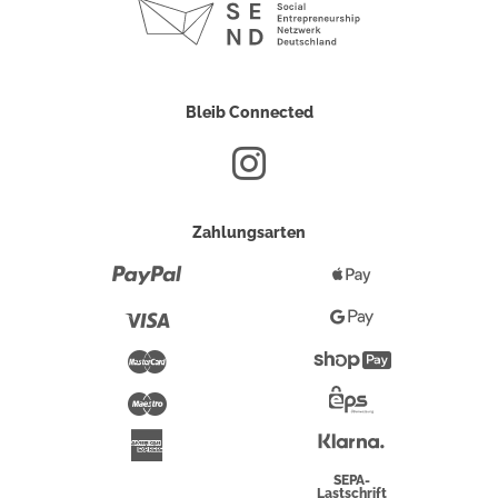
Bleib Connected
Zahlungsarten
Paypal
Apple
Pay
Visa
Google
Pay
Mastercard
Shopify
Pay
Maestro
Eps-
Überweisung
Klarna
American
Express
SEPA-
Lastschrift