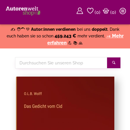
(
0
)
(0)
Weiter einkaufen
Close
✍️ 🧑‍🦱 💚
Autor:innen verdienen
bei uns
doppelt
. Dank
459.243 €
→ Mehr
euch haben sie so schon
mehr verdient.
erfahren
💪 📚 🙏
Durchsuchen
Suche
Sie
unseren
Shop