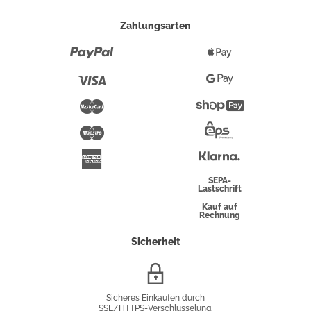
Zahlungsarten
Paypal
Apple
Pay
Visa
Google
Pay
Mastercard
Shopify
Pay
Maestro
Eps-
Überweisung
Klarna
American
Express
SEPA-
Lastschrift
Kauf auf
Rechnung
Sicherheit
SSL/HTTPS-
Verschlüsselung
Sicheres Einkaufen durch
SSL/HTTPS-Verschlüsselung.