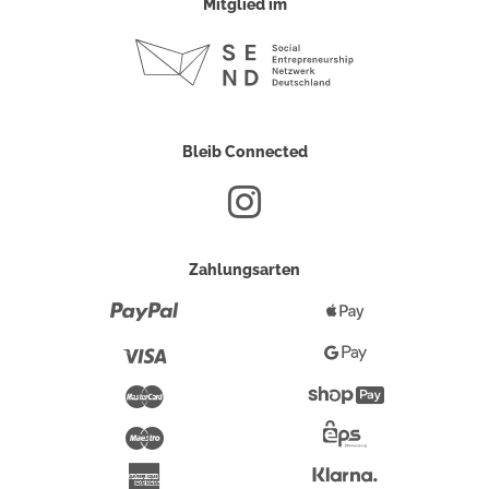
Mitglied im
Bleib Connected
Zahlungsarten
Paypal
Apple
Pay
Visa
Google
Pay
Mastercard
Shopify
Pay
Maestro
Eps-
Überweisung
Klarna
American