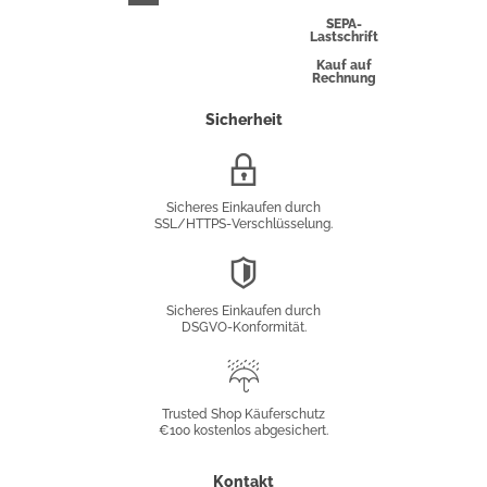
Express
SEPA-
Lastschrift
Kauf auf
Rechnung
Sicherheit
SSL/HTTPS-
Verschlüsselung
Sicheres Einkaufen durch
SSL/HTTPS-Verschlüsselung.
DSGVO-
Konformität
Sicheres Einkaufen durch
DSGVO-Konformität.
Trusted
Shop
Trusted Shop Käuferschutz
€100 kostenlos abgesichert.
Käuferschutz
Kontakt