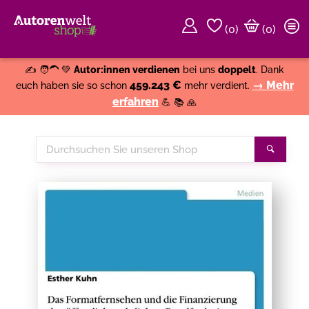
(
0
)
(0)
Weiter einkaufen
Close
✍️ 🧑‍🦱 💚
Autor:innen verdienen
bei uns
doppelt
. Dank
459.243 €
→ Mehr
euch haben sie so schon
mehr verdient.
erfahren
💪 📚 🙏
Durchsuchen
Suche
Sie
unseren
Shop