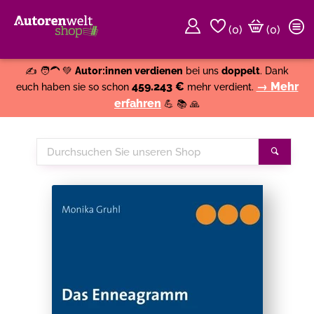
(
0
)
(0)
Weiter einkaufen
Close
✍️ 🧑‍🦱 💚
Autor:innen verdienen
bei uns
doppelt
. Dank
459.243 €
→ Mehr
euch haben sie so schon
mehr verdient.
erfahren
💪 📚 🙏
Durchsuchen
Suche
Sie
unseren
Shop