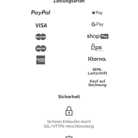
Zahlungsarten
Paypal
Apple
Pay
Visa
Google
Pay
Mastercard
Shopify
Pay
Maestro
Eps-
Überweisung
Klarna
American
Express
SEPA-
Lastschrift
Kauf auf
Rechnung
Sicherheit
SSL/HTTPS-
Verschlüsselung
Sicheres Einkaufen durch
SSL/HTTPS-Verschlüsselung.