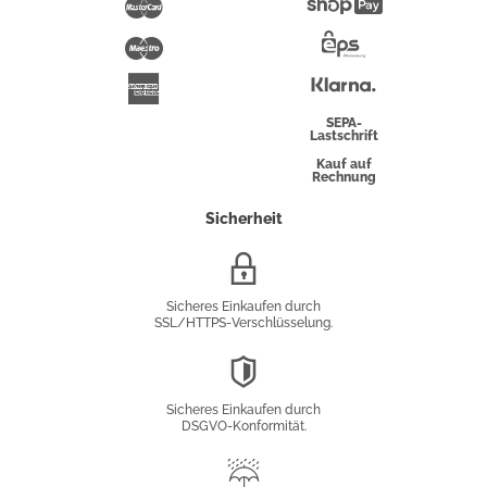
Mastercard
Shopify
Pay
Maestro
Eps-
Überweisung
Klarna
American
Express
SEPA-
Lastschrift
Kauf auf
Rechnung
Sicherheit
SSL/HTTPS-
Verschlüsselung
Sicheres Einkaufen durch
SSL/HTTPS-Verschlüsselung.
DSGVO-
Konformität
Sicheres Einkaufen durch
DSGVO-Konformität.
Trusted