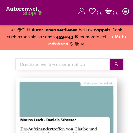
(
0
)
(0)
Weiter einkaufen
Close
✍️ 🧑‍🦱 💚
Autor:innen verdienen
bei uns
doppelt
. Dank
459.243 €
→ Mehr
euch haben sie so schon
mehr verdient.
erfahren
💪 📚 🙏
Durchsuchen
Suche
Sie
unseren
Shop