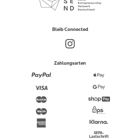
Bleib Connected
Zahlungsarten
Paypal
Apple
Pay
Visa
Google
Pay
Mastercard
Shopify
Pay
Maestro
Eps-
Überweisung
Klarna
American
Express
SEPA-
Lastschrift