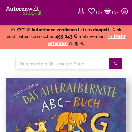
(
0
)
(0)
Weiter einkaufen
Close
✍️ 🧑‍🦱 💚
Autor:innen verdienen
bei uns
doppelt
. Dank
459.243 €
→ Mehr
euch haben sie so schon
mehr verdient.
erfahren
💪 📚 🙏
Durchsuchen
Suche
Sie
unseren
Shop