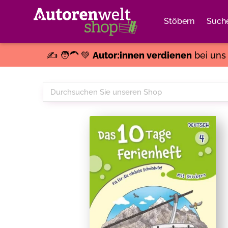
Stöbern
Such
✍️ 🧑‍🦱 💚
Autor:innen verdienen
bei un
Durchsuchen
Sie
unseren
Shop