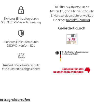
Telefon: +49 89 215570310
SSL/HTTPS-
Mo. bis Fr., 9:00 Uhr bis 18:00 Uhr
Verschlüsselung
E-Mail: service@autorenwelt.de
Sicheres Einkaufen durch
Oder per
Kontakt-Formular
.
SSL/HTTPS-Verschlüsselung.
fy
Gefördert durch
DSGVO-
Konformität
Sicheres Einkaufen durch
sung
DSGVO-Konformität.
Trusted
Shop
Trusted Shop Käuferschutz
€100 kostenlos abgesichert.
Käuferschutz
ertrag widerrufen