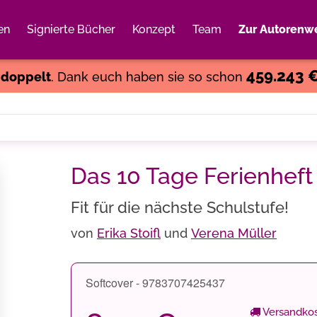
en
Signierte Bücher
Konzept
Team
Zur Autorenwe
Weiter einkaufen
Close
459.243 
s
doppelt
. Dank euch haben sie so schon
Das 10 Tage Ferienheft
Fit für die nächste Schulstufe!
von
Erika Stoifl
und
Verena Müller
Softcover - 9783707425437
Versandkos