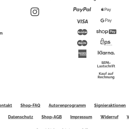
Paypal
Apple
Pay
Visa
Google
Pay
Mastercard
Shopi
um
Pay
Maestro
Eps-
Überwei
Klarna
American
Express
SEPA-
Lastschrift
Kauf auf
Rechnung
ontakt
Shop-FAQ
Autorenprogramm
Signieraktionen
Datenschutz
Shop-AGB
Impressum
Widerruf
V