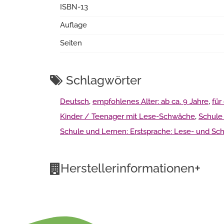
ISBN-13
Auflage
Seiten
Schlagwörter
Deutsch
,
empfohlenes Alter: ab ca. 9 Jahre
,
für
Kinder / Teenager mit Lese-Schwäche
,
Schule 
Schule und Lernen: Erstsprache: Lese- und S
+
Herstellerinformationen