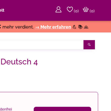
lt
(
0
)
(0)
€
mehr verdient.
→ Mehr erfahren
💪 📚 🙏
Suchen
 Deutsch 4
tenfrei