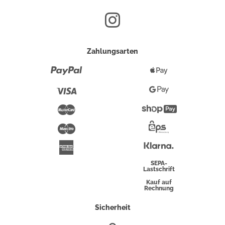
Zahlungsarten
Paypal
Apple
Pay
Visa
Google
Pay
Mastercard
Shopify
Pay
Maestro
Eps-
Überweisung
Klarna
American
Express
SEPA-
Lastschrift
Kauf auf
Rechnung
Sicherheit