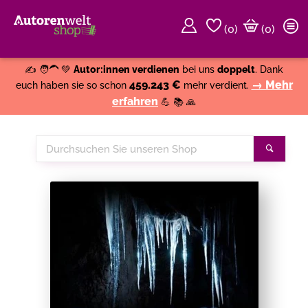
(
0
)
(0)
Weiter einkaufen
Close
✍️ 🧑‍🦱 💚
Autor:innen verdienen
bei uns
doppelt
. Dank
459.243 €
→ Mehr
euch haben sie so schon
mehr verdient.
erfahren
💪 📚 🙏
Durchsuchen
Suche
Sie
unseren
Shop