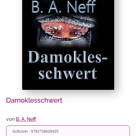
Damoklesschwert
von
B. A. Neff
Softcover - 9783738628425