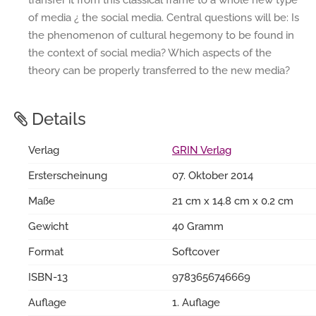
of media ¿ the social media. Central questions will be: Is
the phenomenon of cultural hegemony to be found in
the context of social media? Which aspects of the
theory can be properly transferred to the new media?
Details
Verlag
GRIN Verlag
Ersterscheinung
07. Oktober 2014
Maße
21 cm x 14.8 cm x 0.2 cm
Gewicht
40 Gramm
Format
Softcover
ISBN-13
9783656746669
Auflage
1. Auflage