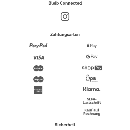
Bleib Connected
Zahlungsarten
Paypal
Apple
Pay
Visa
Google
Pay
Mastercard
Shopify
Pay
Maestro
Eps-
Überweisung
Klarna
American
Express
SEPA-
Lastschrift
Kauf auf
Rechnung
Sicherheit