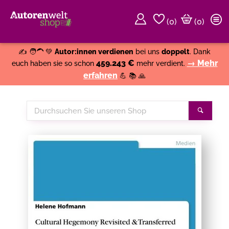
(
0
)
(0)
Weiter einkaufen
Close
✍️ 🧑‍🦱 💚
Autor:innen verdienen
bei uns
doppelt
. Dank
459.243 €
→ Mehr
euch haben sie so schon
mehr verdient.
erfahren
💪 📚 🙏
Durchsuchen
Suche
Sie
unseren
Shop