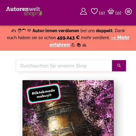
(
0
)
(0)
Weiter einkaufen
Close
✍️ 🧑‍🦱 💚
Autor:innen verdienen
bei uns
doppelt
. Dank
459.243 €
→ Mehr
euch haben sie so schon
mehr verdient.
erfahren
💪 📚 🙏
Durchsuchen
Suche
Sie
unseren
Shop