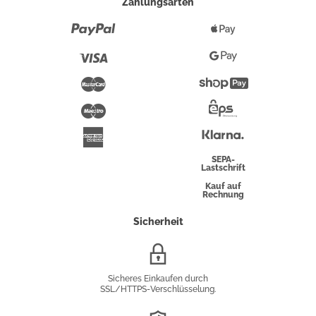
Zahlungsarten
Paypal
Apple
Pay
Visa
Google
Pay
Mastercard
Shopify
Pay
Maestro
Eps-
Überweisung
Klarna
American
Express
SEPA-
Lastschrift
Kauf auf
Rechnung
Sicherheit
SSL/HTTPS-
Verschlüsselung
Sicheres Einkaufen durch
SSL/HTTPS-Verschlüsselung.