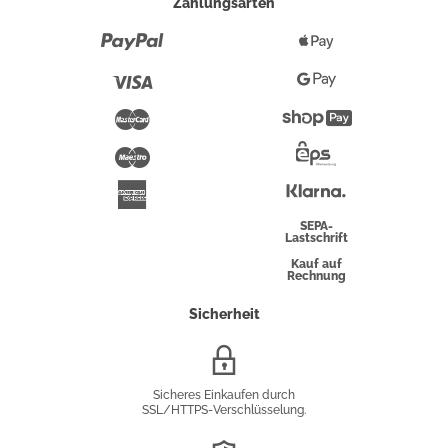
Zahlungsarten
Paypal
Apple
Pay
Visa
Google
Pay
Mastercard
Shopify
Pay
Maestro
Eps-
Überweisung
Klarna
American
Express
SEPA-
Lastschrift
Kauf auf
Rechnung
Sicherheit
SSL/HTTPS-
Verschlüsselung
Sicheres Einkaufen durch
SSL/HTTPS-Verschlüsselung.