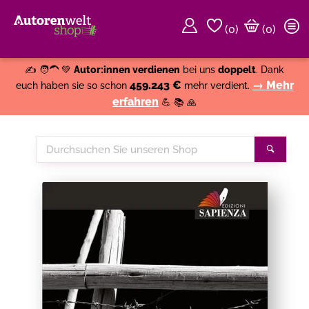
(
0
)
(0)
Weiter einkaufen
Close
✍️ 🧑‍🦱 💚
Autor:innen verdienen
bei uns
doppelt
. Dank
459.243 €
→ Mehr
euch haben sie so schon
mehr verdient.
erfahren
💪 📚 🙏
Durchsuchen
Suche
Sie
unseren
Shop