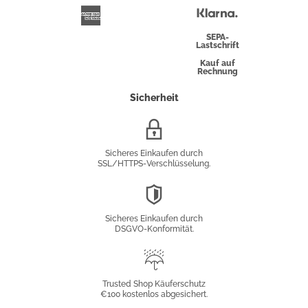
Überweisung
Klarna
American
Express
SEPA-
Lastschrift
Kauf auf
Rechnung
Sicherheit
SSL/HTTPS-
Verschlüsselung
Sicheres Einkaufen durch
SSL/HTTPS-Verschlüsselung.
DSGVO-
Konformität
Sicheres Einkaufen durch
DSGVO-Konformität.
Trusted
Shop
Trusted Shop Käuferschutz
€100 kostenlos abgesichert.
Käuferschutz