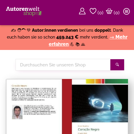
(
0
)
(0)
Weiter einkaufen
Close
✍️ 🧑‍🦱 💚
Autor:innen verdienen
bei uns
doppelt
. Dank
459.243 €
→ Mehr
euch haben sie so schon
mehr verdient.
erfahren
💪 📚 🙏
Durchsuchen
Suche
Sie
unseren
Shop