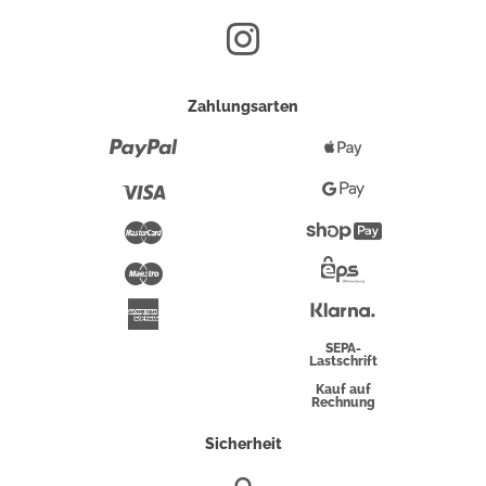
Zahlungsarten
Paypal
Apple
Pay
Visa
Google
Pay
Mastercard
Shopify
Pay
Maestro
Eps-
Überweisung
Klarna
American
Express
SEPA-
Lastschrift
Kauf auf
Rechnung
Sicherheit