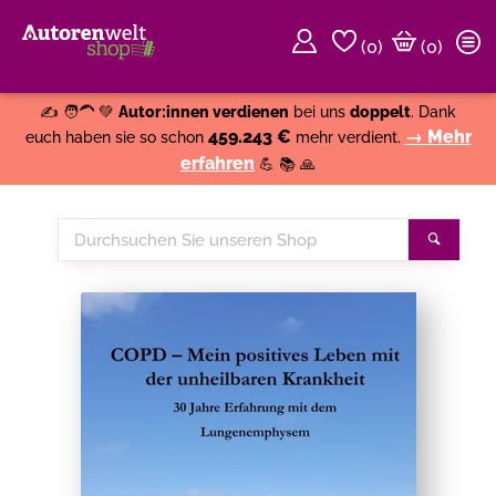
(
0
)
(0)
Weiter einkaufen
Close
✍️ 🧑‍🦱 💚
Autor:innen verdienen
bei uns
doppelt
. Dank
459.243 €
→ Mehr
euch haben sie so schon
mehr verdient.
erfahren
💪 📚 🙏
Durchsuchen
Suche
Sie
unseren
Shop