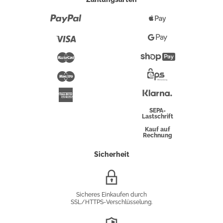
Paypal
Apple
Pay
Visa
Google
Pay
Mastercard
Shopify
Pay
Maestro
Eps-
Überweisung
Klarna
American
Express
SEPA-
Lastschrift
Kauf auf
Rechnung
Sicherheit
SSL/HTTPS-
Verschlüsselung
Sicheres Einkaufen durch
SSL/HTTPS-Verschlüsselung.
DSGVO-