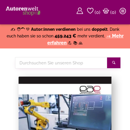
(
0
)
(0)
Weiter einkaufen
Close
✍️ 🧑‍🦱 💚
Autor:innen verdienen
bei uns
doppelt
. Dank
459.243 €
→ Mehr
euch haben sie so schon
mehr verdient.
erfahren
💪 📚 🙏
Durchsuchen
Suche
Sie
unseren
Shop