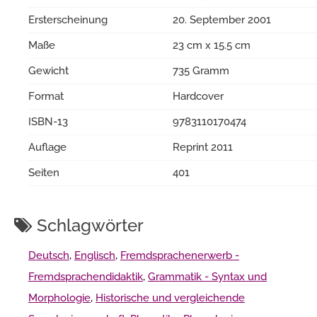
Ersterscheinung
20. September 2001
Maße
23 cm x 15.5 cm
Gewicht
735 Gramm
Format
Hardcover
ISBN-13
9783110170474
Auflage
Reprint 2011
Seiten
401
Schlagwörter
Deutsch
,
Englisch
,
Fremdsprachenerwerb -
Fremdsprachendidaktik
,
Grammatik - Syntax und
Morphologie
,
Historische und vergleichende