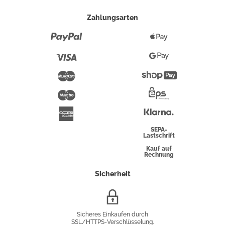
Zahlungsarten
Paypal
Apple
Pay
Visa
Google
Pay
Mastercard
Shopify
Pay
Maestro
Eps-
Überweisung
Klarna
American
Express
SEPA-
Lastschrift
Kauf auf
Rechnung
Sicherheit
SSL/HTTPS-
Verschlüsselung
Sicheres Einkaufen durch
SSL/HTTPS-Verschlüsselung.