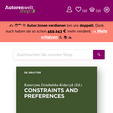
(
0
)
(0)
Weiter einkaufen
Close
✍️ 🧑‍🦱 💚
Autor:innen verdienen
bei uns
doppelt
. Dank
459.243 €
→ Mehr
euch haben sie so schon
mehr verdient.
erfahren
💪 📚 🙏
Durchsuchen
Suche
Sie
unseren
Shop