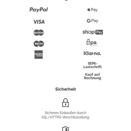
Paypal
Apple
Pay
Visa
Google
Pay
Mastercard
Shopify
Pay
Maestro
Eps-
Überweisung
Klarna
American
Express
SEPA-
Lastschrift
Kauf auf
Rechnung
Sicherheit
SSL/HTTPS-
Verschlüsselung
Sicheres Einkaufen durch
SSL/HTTPS-Verschlüsselung.
DSGVO-