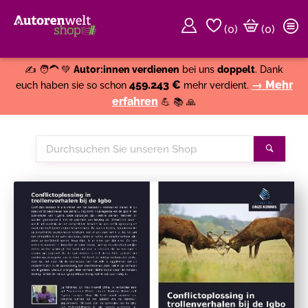
(
0
)
(0)
Weiter einkaufen
Close
✍️ 🧑‍🦱 💚
Autor:innen verdienen
bei uns
doppelt
. Dank
459.243 €
→ Mehr
euch haben sie so schon
mehr verdient.
erfahren
💪 📚 🙏
Durchsuchen
Suche
Sie
unseren
Shop