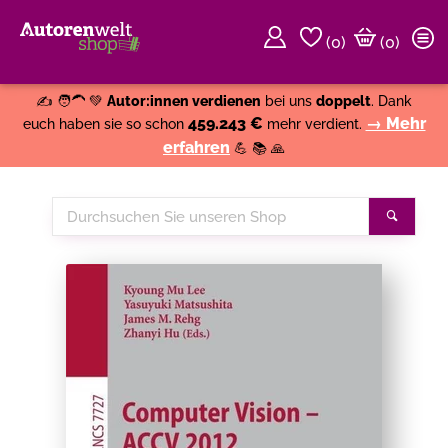
(
0
)
(0)
Weiter einkaufen
Close
✍️ 🧑‍🦱 💚
Autor:innen verdienen
bei uns
doppelt
. Dank
459.243 €
→ Mehr
euch haben sie so schon
mehr verdient.
erfahren
💪 📚 🙏
Durchsuchen
Suche
Sie
unseren
Shop