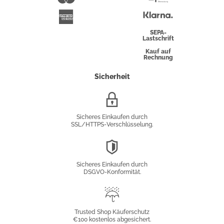
Überweisung
Klarna
American
Express
SEPA-
Lastschrift
Kauf auf
Rechnung
Sicherheit
SSL/HTTPS-
Verschlüsselung
Sicheres Einkaufen durch
SSL/HTTPS-Verschlüsselung.
DSGVO-
Konformität
Sicheres Einkaufen durch
DSGVO-Konformität.
Trusted
Shop
Trusted Shop Käuferschutz
€100 kostenlos abgesichert.
Käuferschutz