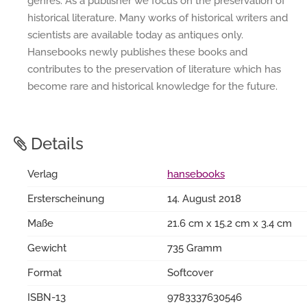
genres. As a publisher we focus on the preservation of
historical literature. Many works of historical writers and
scientists are available today as antiques only.
Hansebooks newly publishes these books and
contributes to the preservation of literature which has
become rare and historical knowledge for the future.
Details
Verlag
hansebooks
Ersterscheinung
14. August 2018
Maße
21.6 cm x 15.2 cm x 3.4 cm
Gewicht
735 Gramm
Format
Softcover
ISBN-13
9783337630546