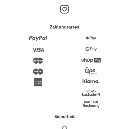
Zahlungsarten
Paypal
Apple
Pay
Visa
Google
Pay
Mastercard
Shopify
Pay
Maestro
Eps-
Überweisung
Klarna
American
Express
SEPA-
Lastschrift
Kauf auf
Rechnung
Sicherheit
SSL/HTTPS-