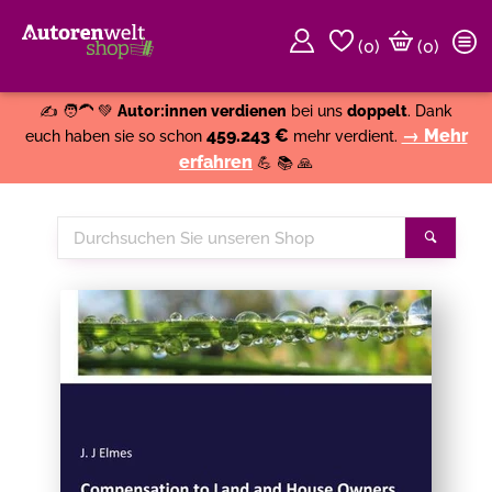
(
0
)
(0)
Weiter einkaufen
Close
✍️ 🧑‍🦱 💚
Autor:innen verdienen
bei uns
doppelt
. Dank
459.243 €
→ Mehr
euch haben sie so schon
mehr verdient.
erfahren
💪 📚 🙏
Durchsuchen
Suche
Sie
unseren
Shop