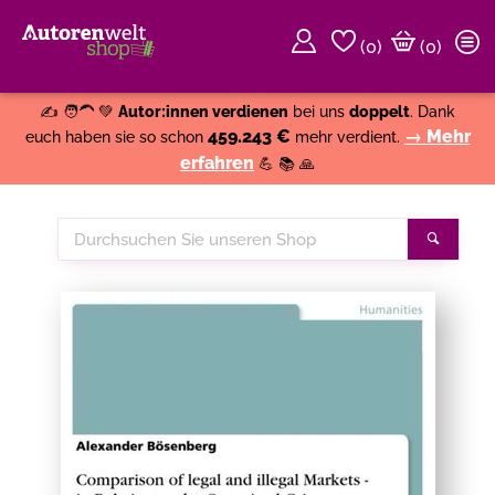
(
0
)
(0)
Weiter einkaufen
Close
✍️ 🧑‍🦱 💚
Autor:innen verdienen
bei uns
doppelt
. Dank
459.243 €
→ Mehr
euch haben sie so schon
mehr verdient.
erfahren
💪 📚 🙏
Durchsuchen
Suche
Sie
unseren
Shop