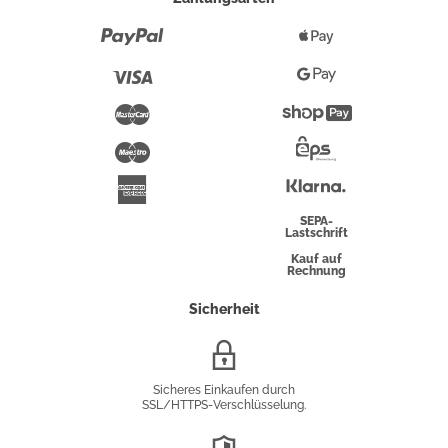
Paypal
Apple
Pay
Visa
Google
Pay
Mastercard
Shopify
Pay
Maestro
Eps-
Überweisung
Klarna
American
Express
SEPA-
Lastschrift
Kauf auf
Rechnung
Sicherheit
SSL/HTTPS-
Verschlüsselung
Sicheres Einkaufen durch
SSL/HTTPS-Verschlüsselung.
DSGVO-