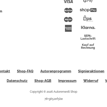
Visa
Google
Pay
Mastercard
Shopi
um
Pay
Maestro
Eps-
Überwei
Klarna
American
Express
SEPA-
Lastschrift
Kauf auf
Rechnung
ontakt
Shop-FAQ
Autorenprogramm
Signieraktionen
Datenschutz
Shop-AGB
Impressum
Widerruf
V
Copyright © 2026 Autorenwelt Shop
78+git52ef5be