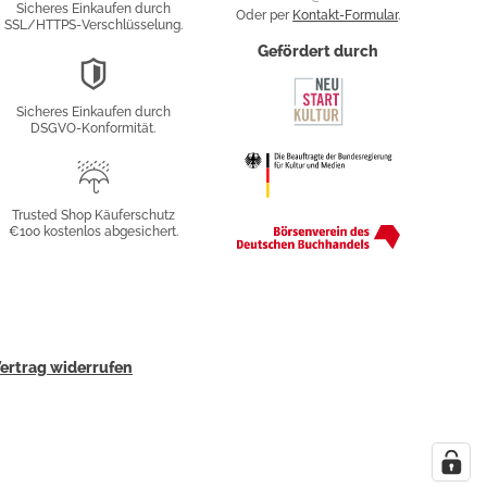
Sicheres Einkaufen durch
Oder per
Kontakt-Formular
.
SSL/HTTPS-Verschlüsselung.
fy
Gefördert durch
DSGVO-
Konformität
Sicheres Einkaufen durch
sung
DSGVO-Konformität.
Trusted
Shop
Trusted Shop Käuferschutz
€100 kostenlos abgesichert.
Käuferschutz
ertrag widerrufen