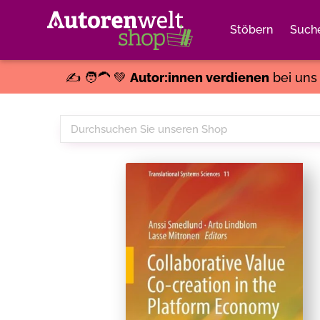
Stöbern
Such
✍️ 🧑‍🦱 💚
Autor:innen verdienen
bei un
Durchsuchen
Sie
unseren
Shop