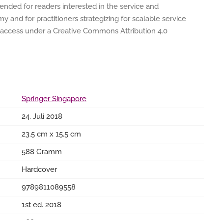
ended for readers interested in the service and
 and for practitioners strategizing for scalable service
 access under a Creative Commons Attribution 4.0
Springer Singapore
24. Juli 2018
23.5 cm x 15.5 cm
588 Gramm
Hardcover
9789811089558
1st ed. 2018