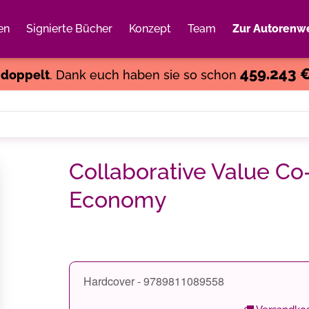
en
Signierte Bücher
Konzept
Team
Zur Autorenwe
Weiter einkaufen
Close
459.243 
s
doppelt
. Dank euch haben sie so schon
Collaborative Value Co-
Economy
Hardcover - 9789811089558