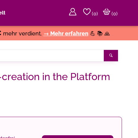
lt
(
0
)
(0)
€
mehr verdient.
→ Mehr erfahren
💪 📚 🙏
Suchen
creation in the Platform