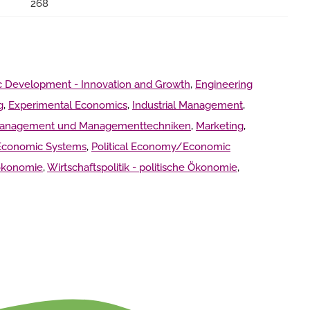
268
 Development - Innovation and Growth
,
Engineering
g
,
Experimental Economics
,
Industrial Management
,
anagement und Managementtechniken
,
Marketing
,
 Economic Systems
,
Political Economy/Economic
ökonomie
,
Wirtschaftspolitik - politische Ökonomie
,