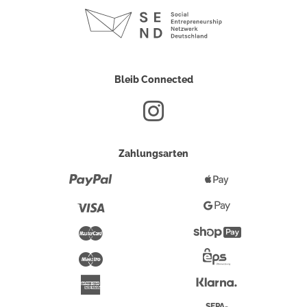
Bleib Connected
Zahlungsarten
Paypal
Apple
Pay
Visa
Google
Pay
Mastercard
Shopify
Pay
Maestro
Eps-
Überweisung
Klarna
American
Express
SEPA-