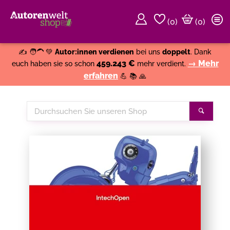
(
0
)
(0)
Weiter einkaufen
Close
✍️ 🧑‍🦱 💚
Autor:innen verdienen
bei uns
doppelt
. Dank
459.243 €
→ Mehr
euch haben sie so schon
mehr verdient.
erfahren
💪 📚 🙏
Durchsuchen
Suche
Sie
unseren
Shop