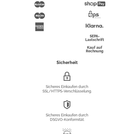
Pay
Mastercard
Shopify
Pay
Maestro
Eps-
Überweisung
Klarna
American
Express
SEPA-
Lastschrift
Kauf auf
Rechnung
Sicherheit
SSL/HTTPS-
Verschlüsselung
Sicheres Einkaufen durch
SSL/HTTPS-Verschlüsselung.
DSGVO-
Konformität
Sicheres Einkaufen durch
DSGVO-Konformität.
Trusted