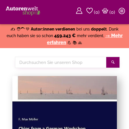
(
0
)
(0)
Weiter einkaufen
Close
✍️ 🧑‍🦱 💚
Autor:innen verdienen
bei uns
doppelt
. Dank
459.243 €
→ Mehr
euch haben sie so schon
mehr verdient.
erfahren
💪 📚 🙏
Durchsuchen
Suche
Sie
unseren
Shop