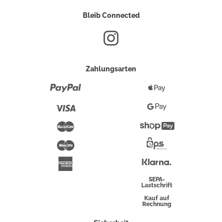
Bleib Connected
Zahlungsarten
Paypal
Apple
Pay
Visa
Google
Pay
Mastercard
Shopify
Pay
Maestro
Eps-
Überweisung
Klarna
American
Express
SEPA-
Lastschrift
Kauf auf
Rechnung