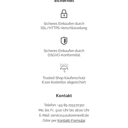
Sicherheit
SSL/HTTPS-
Verschlüsselung
Sicheres Einkaufen durch
SSL/HTTPS-Verschlüsselung.
DSGVO-
Konformität
Sicheres Einkaufen durch
DSGVO-Konformität.
Trusted
Shop
Trusted Shop Käuferschutz
€100 kostenlos abgesichert.
Käuferschutz
Kontakt
Telefon: +49 89 215570310
Mo. bis Fr., 9:00 Uhr bis 18:00 Uhr
E-Mail: service@autorenwelt.de
Oder per
Kontakt-Formular
.