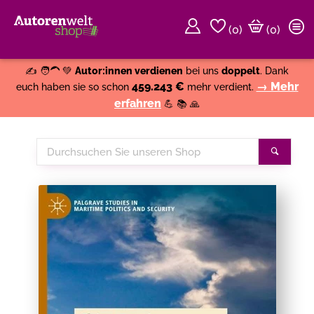
(
0
)
(0)
Weiter einkaufen
Close
✍️ 🧑‍🦱 💚
Autor:innen verdienen
bei uns
doppelt
. Dank
459.243 €
→ Mehr
euch haben sie so schon
mehr verdient.
erfahren
💪 📚 🙏
Durchsuchen
Suche
Sie
unseren
Shop