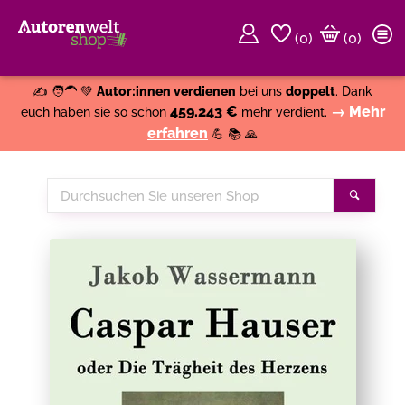
(
0
)
(0)
Weiter einkaufen
Close
✍️ 🧑‍🦱 💚
Autor:innen verdienen
bei uns
doppelt
. Dank
459.243 €
→ Mehr
euch haben sie so schon
mehr verdient.
erfahren
💪 📚 🙏
Durchsuchen
Suche
Sie
unseren
Shop