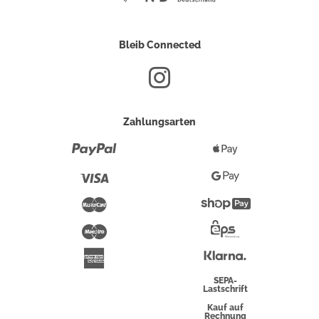
Bleib Connected
Zahlungsarten
Paypal
Apple
Pay
Visa
Google
Pay
Mastercard
Shopify
Pay
Maestro
Eps-
Überweisung
Klarna
American
Express
SEPA-
Lastschrift
Kauf auf
Rechnung