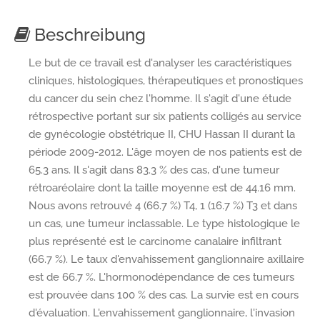
Beschreibung
Le but de ce travail est d'analyser les caractéristiques
cliniques, histologiques, thérapeutiques et pronostiques
du cancer du sein chez l'homme. Il s'agit d'une étude
rétrospective portant sur six patients colligés au service
de gynécologie obstétrique II, CHU Hassan II durant la
période 2009-2012. L'âge moyen de nos patients est de
65.3 ans. Il s'agit dans 83.3 % des cas, d'une tumeur
rétroaréolaire dont la taille moyenne est de 44.16 mm.
Nous avons retrouvé 4 (66.7 %) T4, 1 (16.7 %) T3 et dans
un cas, une tumeur inclassable. Le type histologique le
plus représenté est le carcinome canalaire infiltrant
(66.7 %). Le taux d'envahissement ganglionnaire axillaire
est de 66.7 %. L'hormonodépendance de ces tumeurs
est prouvée dans 100 % des cas. La survie est en cours
d'évaluation. L'envahissement ganglionnaire, l'invasion