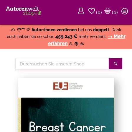
(
0
)
(0)
Weiter einkaufen
Close
✍️ 🧑‍🦱 💚
Autor:innen verdienen
bei uns
doppelt
. Dank
459.243 €
→ Mehr
euch haben sie so schon
mehr verdient.
erfahren
💪 📚 🙏
Durchsuchen
Suche
Sie
unseren
Shop