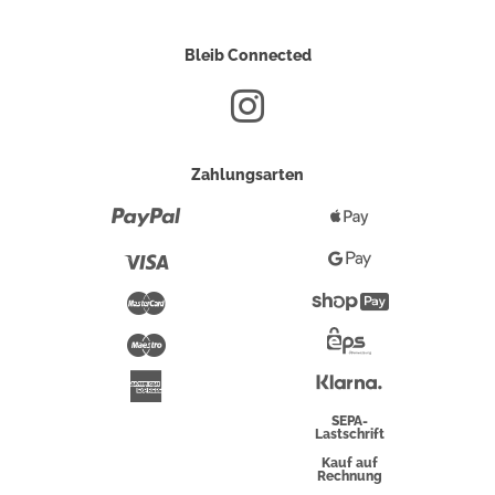
Bleib Connected
Zahlungsarten
Paypal
Apple
Pay
Visa
Google
Pay
Mastercard
Shopify
Pay
Maestro
Eps-
Überweisung
Klarna
American
Express
SEPA-
Lastschrift
Kauf auf
Rechnung