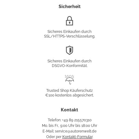
Sicherheit
SSL/HTTPS-
Verschlüsselung
Sicheres Einkaufen durch
SSL/HTTPS-Verschlüsselung.
DSGVO-
Konformität
Sicheres Einkaufen durch
DSGVO-Konformität.
Trusted
Shop
Trusted Shop Käuferschutz
€100 kostenlos abgesichert.
Käuferschutz
Kontakt
Telefon: +49 89 215570310
Mo. bis Fr., 9:00 Uhr bis 18:00 Uhr
E-Mail: service@autorenwelt.de
Oder per
Kontakt-Formular
.