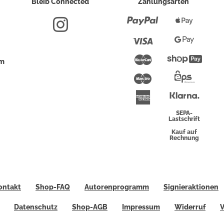
Bleib Connected
Zahlungsarten
Paypal
Apple
Pay
Visa
Google
Pay
Mastercard
Shopi
um
Pay
Maestro
Eps-
Überwei
Klarna
American
Express
SEPA-
Lastschrift
Kauf auf
Rechnung
ontakt
Shop-FAQ
Autorenprogramm
Signieraktionen
Datenschutz
Shop-AGB
Impressum
Widerruf
V