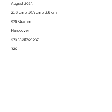
August 2023
21.6 cm x 15.3 cm x 2.6 cm
578 Gramm
Hardcover
9783368709037
320