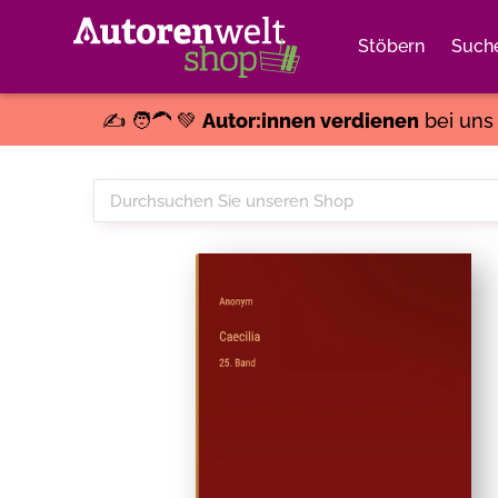
Stöbern
Such
✍️ 🧑‍🦱 💚
Autor:innen verdienen
bei un
Durchsuchen
Sie
unseren
Shop