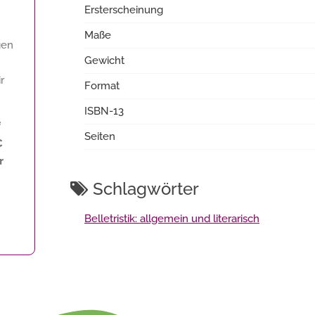
Ersterscheinung
Maße
gen
Gewicht
r
Format
ISBN-13
f
Seiten
€
r
Schlagwörter
Belletristik: allgemein und literarisch