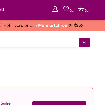
lt
(
0
)
(0)
€
mehr verdient.
→ Mehr erfahren
💪 📚 🙏
Suchen
tenfrei