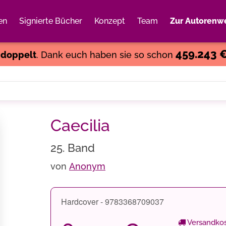
en
Signierte Bücher
Konzept
Team
Zur Autorenwe
Weiter einkaufen
Close
459.243 
s
doppelt
. Dank euch haben sie so schon
Caecilia
25. Band
von
Anonym
Hardcover - 9783368709037
Versandkos