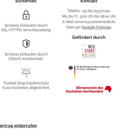
Sicherheit
Kontakt
Telefon: +49 89 215570310
SSL/HTTPS-
Mo. bis Fr., 9:00 Uhr bis 18:00 Uhr
Verschlüsselung
E-Mail: service@autorenwelt.de
Sicheres Einkaufen durch
Oder per
Kontakt-Formular
.
SSL/HTTPS-Verschlüsselung.
fy
Gefördert durch
DSGVO-
Konformität
Sicheres Einkaufen durch
sung
DSGVO-Konformität.
Trusted
Shop
Trusted Shop Käuferschutz
€100 kostenlos abgesichert.
Käuferschutz
ertrag widerrufen