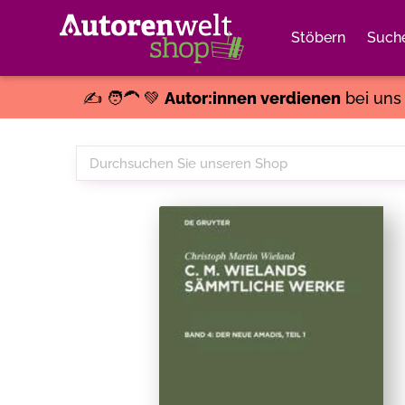
Stöbern
Such
✍️ 🧑‍🦱 💚
Autor:innen verdienen
bei un
Durchsuchen
Sie
unseren
Shop