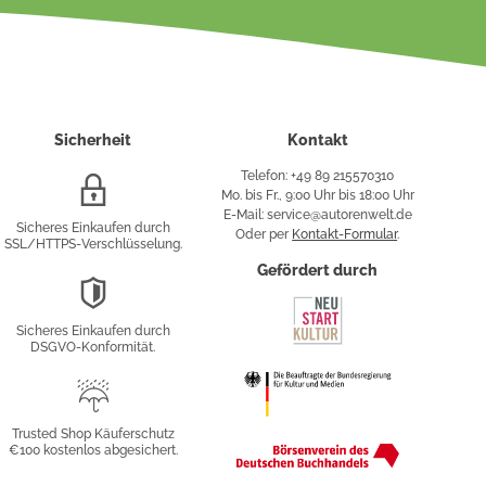
Sicherheit
Kontakt
Telefon: +49 89 215570310
SSL/HTTPS-
Mo. bis Fr., 9:00 Uhr bis 18:00 Uhr
Verschlüsselung
E-Mail: service@autorenwelt.de
Sicheres Einkaufen durch
Oder per
Kontakt-Formular
.
SSL/HTTPS-Verschlüsselung.
fy
Gefördert durch
DSGVO-
Konformität
Sicheres Einkaufen durch
sung
DSGVO-Konformität.
Trusted
Shop
Trusted Shop Käuferschutz
€100 kostenlos abgesichert.
Käuferschutz