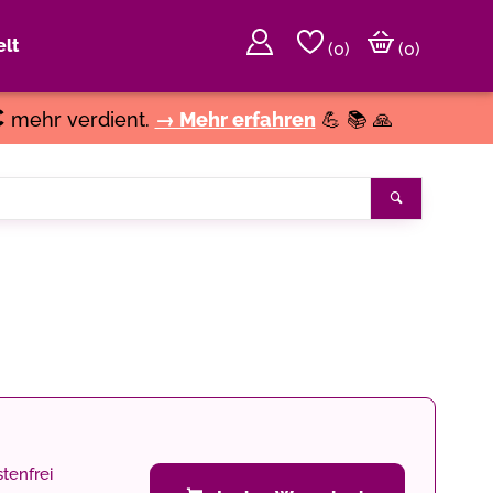
lt
(
0
)
(0)
€
mehr verdient.
→ Mehr erfahren
💪 📚 🙏
Suchen
tenfrei