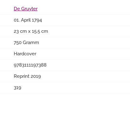
De Gruyter
01. April 1794
23 cm x 15.5 cm
750 Gramm
Hardcover
9783111197388
Reprint 2019
319