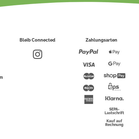
Bleib Connected
Zahlungsarten
Paypal
Apple
Pay
Visa
Google
Pay
Mastercard
Shopi
um
Pay
Maestro
Eps-
Überwei
Klarna
American
Express
SEPA-
Lastschrift
Kauf auf
Rechnung