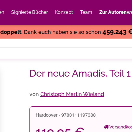
en
Signierte Bücher
Konzept
Team
Zur Autorenwe
Weiter einkaufen
Close
459.243 
s
doppelt
. Dank euch haben sie so schon
Der neue Amadis, Teil 1
von
Christoph Martin Wieland
Hardcover - 9783111197388
Versandkos