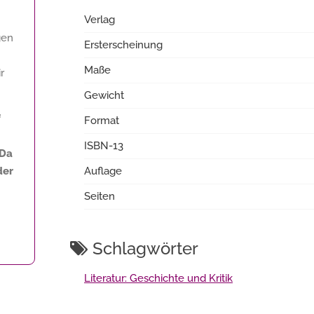
Verlag
gen
Ersterscheinung
Maße
r
Gewicht
f
Format
ISBN-13
 Da
der
Auflage
Seiten
Schlagwörter
Literatur: Geschichte und Kritik