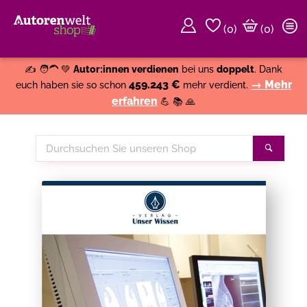
(
0
)
(0)
Weiter einkaufen
Close
✍️ 🧑‍🦱 💚
Autor:innen verdienen
bei uns
doppelt
. Dank
459.243 €
→ Mehr
euch haben sie so schon
mehr verdient.
erfahren
💪 📚 🙏
Durchsuchen
Suche
Sie
unseren
Shop