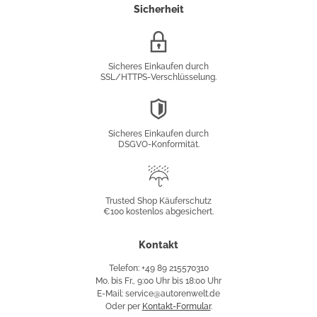
Sicherheit
SSL/HTTPS-
Verschlüsselung
Sicheres Einkaufen durch
SSL/HTTPS-Verschlüsselung.
DSGVO-
Konformität
Sicheres Einkaufen durch
DSGVO-Konformität.
Trusted
Shop
Trusted Shop Käuferschutz
€100 kostenlos abgesichert.
Käuferschutz
Kontakt
Telefon: +49 89 215570310
Mo. bis Fr., 9:00 Uhr bis 18:00 Uhr
E-Mail: service@autorenwelt.de
Oder per
Kontakt-Formular
.