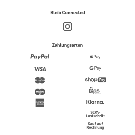
Bleib Connected
Zahlungsarten
Paypal
Apple
Pay
Visa
Google
Pay
Mastercard
Shopify
Pay
Maestro
Eps-
Überweisung
Klarna
American
Express
SEPA-
Lastschrift
Kauf auf
Rechnung