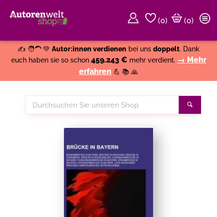
(
0
)
(0)
Weiter einkaufen
Close
✍️ 🧑‍🦱 💚
Autor:innen verdienen
bei uns
doppelt
. Dank
459.243 €
→ Mehr
euch haben sie so schon
mehr verdient.
erfahren
💪 📚 🙏
Durchsuchen
Suche
Sie
unseren
Shop