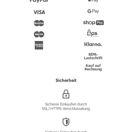
Paypal
Apple
Pay
Visa
Google
Pay
Mastercard
Shopify
Pay
Maestro
Eps-
Überweisung
Klarna
American
Express
SEPA-
Lastschrift
Kauf auf
Rechnung
Sicherheit
SSL/HTTPS-
Verschlüsselung
Sicheres Einkaufen durch
SSL/HTTPS-Verschlüsselung.
DSGVO-
Konformität