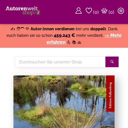
(
0
)
(0)
Weiter einkaufen
Close
✍️ 🧑‍🦱 💚
Autor:innen verdienen
bei uns
doppelt
. Dank
459.243 €
→ Mehr
euch haben sie so schon
mehr verdient.
erfahren
💪 📚 🙏
Durchsuchen
Suche
Sie
unseren
Shop