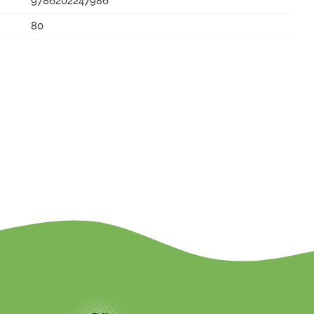
9786202247986
80