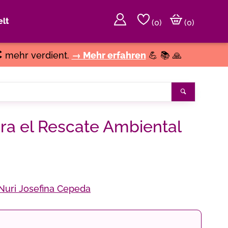
lt
(
0
)
(0)
€
mehr verdient.
→ Mehr erfahren
💪 📚 🙏
Suchen
ra el Rescate Ambiental
Nuri Josefina Cepeda