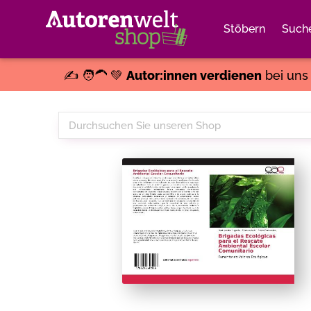
Stöbern
Such
✍️ 🧑‍🦱 💚
Autor:innen verdienen
bei un
Durchsuchen
Sie
unseren
Shop