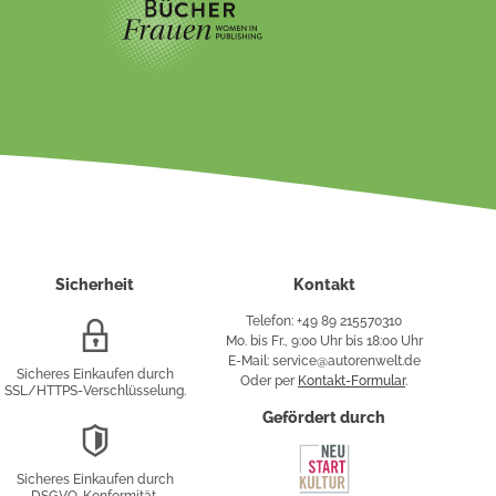
Sicherheit
Kontakt
Telefon: +49 89 215570310
SSL/HTTPS-
Mo. bis Fr., 9:00 Uhr bis 18:00 Uhr
Verschlüsselung
E-Mail: service@autorenwelt.de
Sicheres Einkaufen durch
Oder per
Kontakt-Formular
.
SSL/HTTPS-Verschlüsselung.
fy
Gefördert durch
DSGVO-
Konformität
Sicheres Einkaufen durch
sung