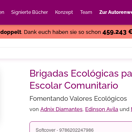
en
Signierte Bücher
Konzept
Team
Zur Autorenwe
Weiter einkaufen
Close
459.243 
s
doppelt
. Dank euch haben sie so schon
Brigadas Ecológicas pa
Escolar Comunitario
Fomentando Valores Ecológicos
von
Adnix Diamantes
,
Edinson Avila
und
Softcover - 9786202247986