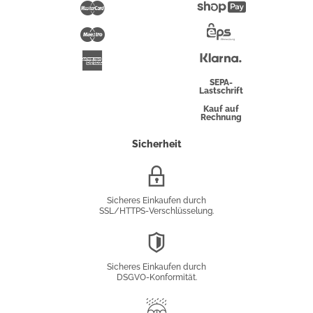
Pay
Mastercard
Shopify
Pay
Maestro
Eps-
Überweisung
Klarna
American
Express
SEPA-
Lastschrift
Kauf auf
Rechnung
Sicherheit
SSL/HTTPS-
Verschlüsselung
Sicheres Einkaufen durch
SSL/HTTPS-Verschlüsselung.
DSGVO-
Konformität
Sicheres Einkaufen durch
DSGVO-Konformität.
Trusted