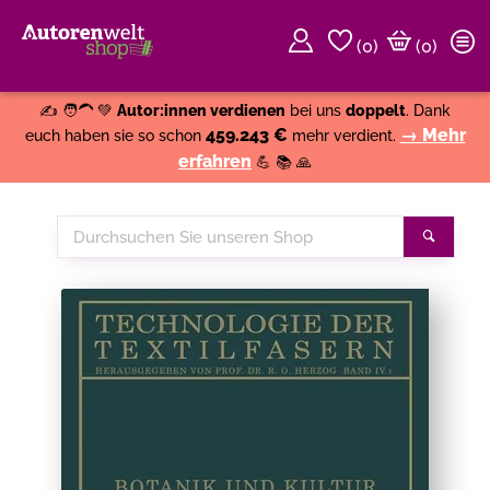
(
0
)
(0)
Weiter einkaufen
Close
✍️ 🧑‍🦱 💚
Autor:innen verdienen
bei uns
doppelt
. Dank
459.243 €
→ Mehr
euch haben sie so schon
mehr verdient.
erfahren
💪 📚 🙏
Durchsuchen
Suche
Sie
unseren
Shop