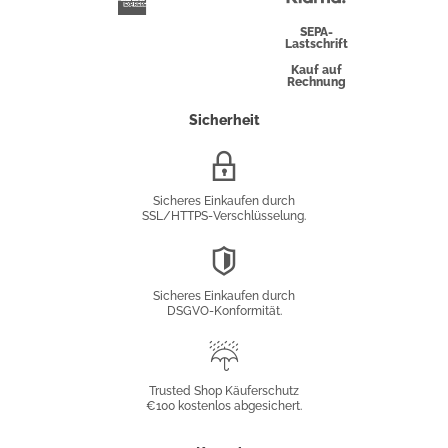
American
Express
SEPA-
Lastschrift
Kauf auf
Rechnung
Sicherheit
SSL/HTTPS-
Verschlüsselung
Sicheres Einkaufen durch
SSL/HTTPS-Verschlüsselung.
DSGVO-
Konformität
Sicheres Einkaufen durch
DSGVO-Konformität.
Trusted
Shop
Trusted Shop Käuferschutz
€100 kostenlos abgesichert.
Käuferschutz