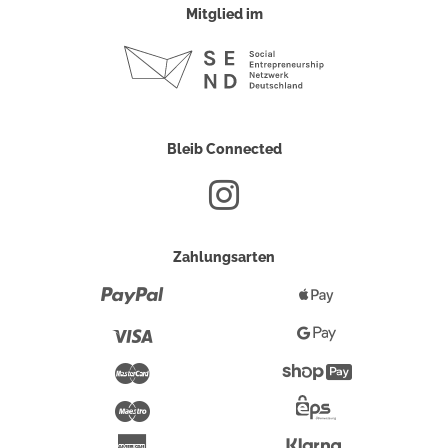
Mitglied im
Bleib Connected
Zahlungsarten
Paypal
Apple
Pay
Visa
Google
Pay
Mastercard
Shopify
Pay
Maestro
Eps-
Überweisung
Klarna