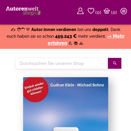
(
0
)
(0)
Weiter einkaufen
Close
✍️ 🧑‍🦱 💚
Autor:innen verdienen
bei uns
doppelt
. Dank
459.243 €
→ Mehr
euch haben sie so schon
mehr verdient.
erfahren
💪 📚 🙏
Durchsuchen
Suche
Sie
unseren
Shop