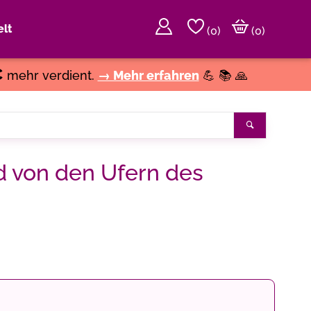
lt
(
0
)
(0)
€
mehr verdient.
→ Mehr erfahren
💪 📚 🙏
Suchen
nd von den Ufern des