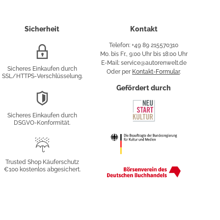
Sicherheit
Kontakt
Telefon: +49 89 215570310
SSL/HTTPS-
Mo. bis Fr., 9:00 Uhr bis 18:00 Uhr
Verschlüsselung
E-Mail: service@autorenwelt.de
Sicheres Einkaufen durch
Oder per
Kontakt-Formular
.
SSL/HTTPS-Verschlüsselung.
fy
Gefördert durch
DSGVO-
Konformität
Sicheres Einkaufen durch
sung
DSGVO-Konformität.
Trusted
Shop
Trusted Shop Käuferschutz
€100 kostenlos abgesichert.
Käuferschutz