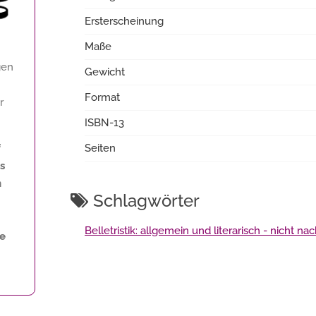
Ersterscheinung
Maße
gen
Gewicht
Format
r
ISBN-13
f
Seiten
s
n
Schlagwörter
Belletristik: allgemein und literarisch - nicht n
ne