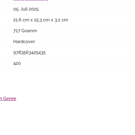
05. Juli 2025
21.6 cm x 15.3 cm x 3.2 cm
717 Gramm
Hardcover
9783563425435
420
ach Genre