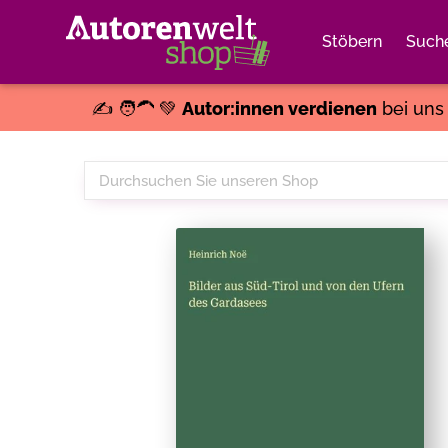
Stöbern
Such
✍️ 🧑‍🦱 💚
Autor:innen verdienen
bei un
Durchsuchen
Sie
unseren
Shop