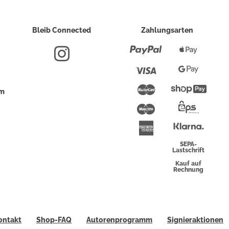
Bleib Connected
Zahlungsarten
Paypal
Apple
Pay
Visa
Google
Pay
Mastercard
Shopi
um
Pay
Maestro
Eps-
Überwei
Klarna
American
Express
SEPA-
Lastschrift
Kauf auf
Rechnung
ontakt
Shop-FAQ
Autorenprogramm
Signieraktionen