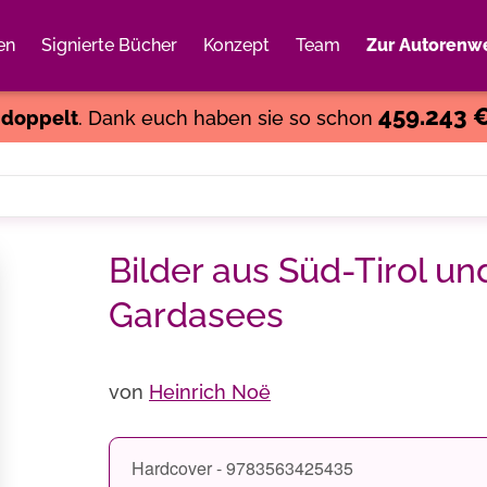
en
Signierte Bücher
Konzept
Team
Zur Autorenwe
Weiter einkaufen
Close
459.243 
s
doppelt
. Dank euch haben sie so schon
Bilder aus Süd-Tirol u
Gardasees
von
Heinrich Noë
Hardcover - 9783563425435