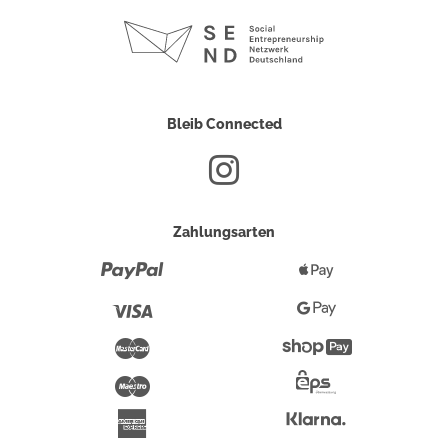
Bleib Connected
Zahlungsarten
Paypal
Apple
Pay
Visa
Google
Pay
Mastercard
Shopify
Pay
Maestro
Eps-
Überweisung
Klarna
American