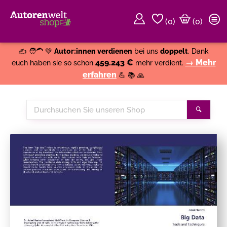
(
0
)
(0)
Weiter einkaufen
Close
✍️ 🧑‍🦱 💚
Autor:innen verdienen
bei uns
doppelt
. Dank
459.243 €
→ Mehr
euch haben sie so schon
mehr verdient.
erfahren
💪 📚 🙏
Durchsuchen
Suche
Sie
unseren
Shop