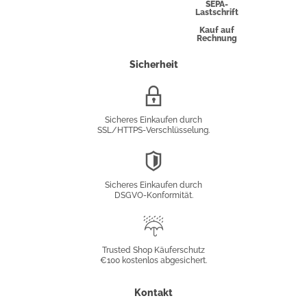
Express
SEPA-
Lastschrift
Kauf auf
Rechnung
Sicherheit
SSL/HTTPS-
Verschlüsselung
Sicheres Einkaufen durch
SSL/HTTPS-Verschlüsselung.
DSGVO-
Konformität
Sicheres Einkaufen durch
DSGVO-Konformität.
Trusted
Shop
Trusted Shop Käuferschutz
€100 kostenlos abgesichert.
Käuferschutz
Kontakt