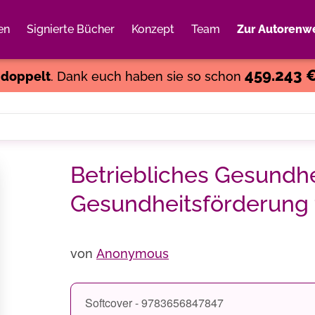
en
Signierte Bücher
Konzept
Team
Zur Autorenwe
Weiter einkaufen
Close
459.243 
s
doppelt
. Dank euch haben sie so schon
Betriebliches Gesund
Gesundheitsförderung f
von
Anonymous
Softcover - 9783656847847