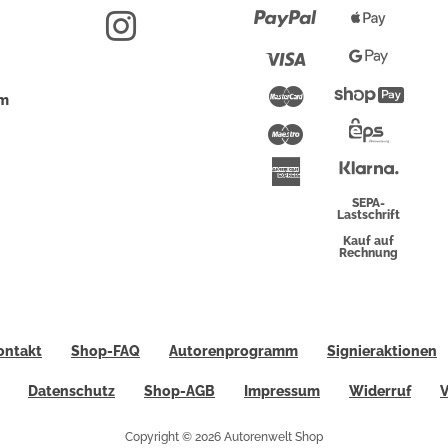
Paypal
Apple
Pay
Visa
Google
Pay
Mastercard
Shopi
um
Pay
Maestro
Eps-
Überwei
Klarna
American
Express
SEPA-
Lastschrift
Kauf auf
Rechnung
ontakt
Shop-FAQ
Autorenprogramm
Signieraktionen
Datenschutz
Shop-AGB
Impressum
Widerruf
V
Copyright © 2026 Autorenwelt Shop