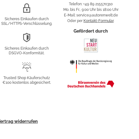
Telefon: +49 89 215570310
SSL/HTTPS-
Mo. bis Fr., 9:00 Uhr bis 18:00 Uhr
Verschlüsselung
E-Mail: service@autorenwelt.de
Sicheres Einkaufen durch
Oder per
Kontakt-Formular
.
SSL/HTTPS-Verschlüsselung.
fy
Gefördert durch
DSGVO-
Konformität
Sicheres Einkaufen durch
sung
DSGVO-Konformität.
Trusted
Shop
Trusted Shop Käuferschutz
€100 kostenlos abgesichert.
Käuferschutz
ertrag widerrufen