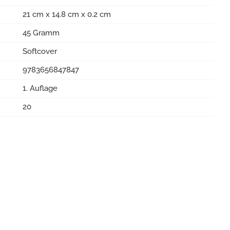
21 cm x 14.8 cm x 0.2 cm
45 Gramm
Softcover
9783656847847
1. Auflage
20