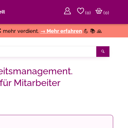
lt
(
0
)
(0)
€
mehr verdient.
→ Mehr erfahren
💪 📚 🙏
Suchen
heitsmanagement.
ür Mitarbeiter