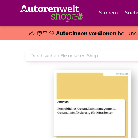
Stöbern
Such
✍️ 🧑‍🦱 💚
Autor:innen verdienen
bei un
Durchsuchen
Sie
unseren
Shop