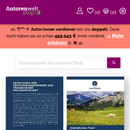
(
0
)
(0)
Weiter einkaufen
Close
✍️ 🧑‍🦱 💚
Autor:innen verdienen
bei uns
doppelt
. Dank
459.243 €
→ Mehr
euch haben sie so schon
mehr verdient.
erfahren
💪 📚 🙏
Durchsuchen
Suche
Sie
unseren
Shop