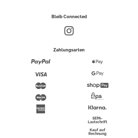
Bleib Connected
Zahlungsarten
Paypal
Apple
Pay
Visa
Google
Pay
Mastercard
Shopify
Pay
Maestro
Eps-
Überweisung
Klarna
American
Express
SEPA-
Lastschrift
Kauf auf
Rechnung