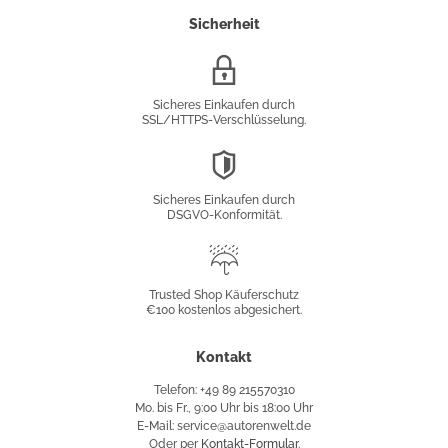
Sicherheit
SSL/HTTPS-
Verschlüsselung
Sicheres Einkaufen durch
SSL/HTTPS-Verschlüsselung.
DSGVO-
Konformität
Sicheres Einkaufen durch
DSGVO-Konformität.
Trusted
Shop
Trusted Shop Käuferschutz
€100 kostenlos abgesichert.
Käuferschutz
Kontakt
Telefon: +49 89 215570310
Mo. bis Fr., 9:00 Uhr bis 18:00 Uhr
E-Mail: service@autorenwelt.de
Oder per
Kontakt-Formular
.