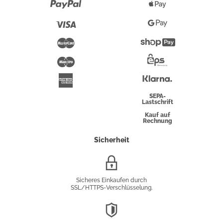
Paypal
Apple
Pay
Visa
Google
Pay
Mastercard
Shopify
Pay
Maestro
Eps-
Überweisung
Klarna
American
Express
SEPA-
Lastschrift
Kauf auf
Rechnung
Sicherheit
SSL/HTTPS-
Verschlüsselung
Sicheres Einkaufen durch
SSL/HTTPS-Verschlüsselung.
DSGVO-
Konformität