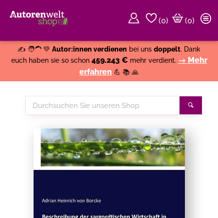
(
0
)
(0)
Weiter einkaufen
Close
✍️ 🧑‍🦱 💚
Autor:innen verdienen
bei uns
doppelt
. Dank
459.243 €
→ Mehr
euch haben sie so schon
mehr verdient.
erfahren
💪 📚 🙏
Durchsuchen
Suche
Sie
unseren
Shop