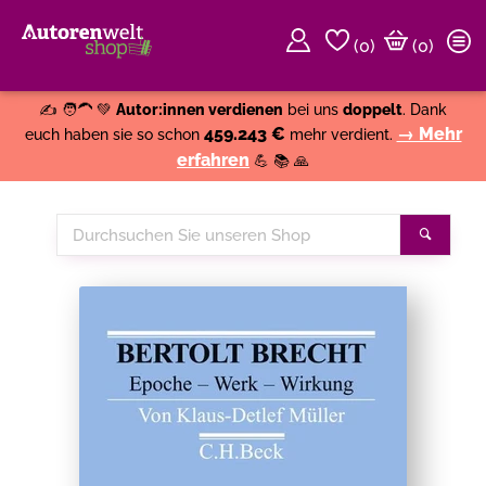
(
0
)
(0)
Weiter einkaufen
Close
✍️ 🧑‍🦱 💚
Autor:innen verdienen
bei uns
doppelt
. Dank
459.243 €
→ Mehr
euch haben sie so schon
mehr verdient.
erfahren
💪 📚 🙏
Durchsuchen
Suche
Sie
unseren
Shop