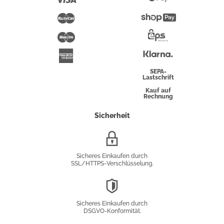
Pay
Mastercard
Shopify
Pay
Maestro
Eps-
Überweisung
Klarna
American
Express
SEPA-
Lastschrift
Kauf auf
Rechnung
Sicherheit
SSL/HTTPS-
Verschlüsselung
Sicheres Einkaufen durch
SSL/HTTPS-Verschlüsselung.
DSGVO-
Konformität
Sicheres Einkaufen durch
DSGVO-Konformität.