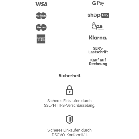
Pay
Visa
Google
Pay
Mastercard
Shopify
Pay
Maestro
Eps-
Überweisung
Klarna
American
Express
SEPA-
Lastschrift
Kauf auf
Rechnung
Sicherheit
SSL/HTTPS-
Verschlüsselung
Sicheres Einkaufen durch
SSL/HTTPS-Verschlüsselung.
DSGVO-
Konformität
Sicheres Einkaufen durch
DSGVO-Konformität.