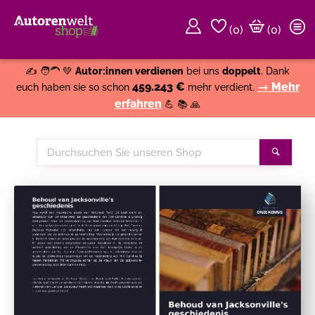
(
0
)
(0)
Weiter einkaufen
Close
✍️ 🧑‍🦱 💚
Autor:innen verdienen
bei uns
doppelt
. Dank
459.243 €
→ Mehr
euch haben sie so schon
mehr verdient.
erfahren
💪 📚 🙏
Durchsuchen
Suche
Sie
unseren
Shop