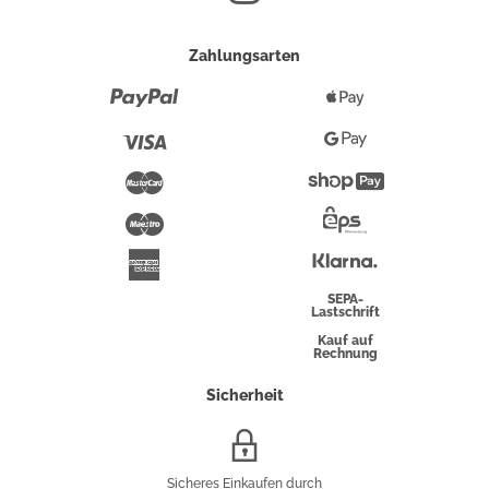
Zahlungsarten
Paypal
Apple
Pay
Visa
Google
Pay
Mastercard
Shopify
Pay
Maestro
Eps-
Überweisung
Klarna
American
Express
SEPA-
Lastschrift
Kauf auf
Rechnung
Sicherheit
SSL/HTTPS-
Verschlüsselung
Sicheres Einkaufen durch