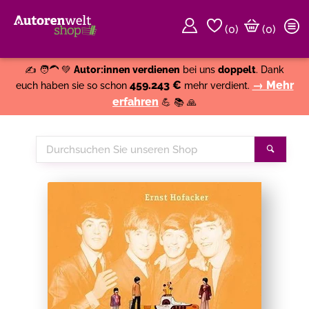
(
0
)
(0)
Weiter einkaufen
Close
✍️ 🧑‍🦱 💚
Autor:innen verdienen
bei uns
doppelt
. Dank
459.243 €
→ Mehr
euch haben sie so schon
mehr verdient.
erfahren
💪 📚 🙏
Durchsuchen
Suche
Sie
unseren
Shop