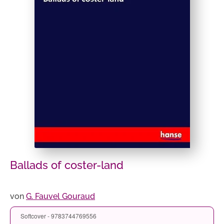
Ballads of coster-land
von
G. Fauvel Gouraud
Softcover - 9783744769556