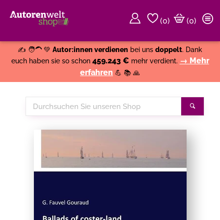
(
0
)
(0)
Weiter einkaufen
Close
✍️ 🧑‍🦱 💚
Autor:innen verdienen
bei uns
doppelt
. Dank
459.243 €
→ Mehr
euch haben sie so schon
mehr verdient.
erfahren
💪 📚 🙏
Durchsuchen
Suche
Sie
unseren
Shop