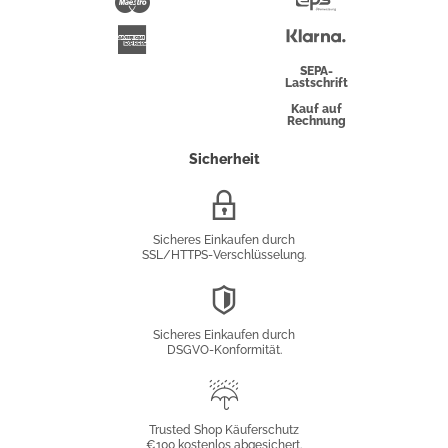
Maestro
Eps-
Überweisung
Klarna
American
Express
SEPA-
Lastschrift
Kauf auf
Rechnung
Sicherheit
SSL/HTTPS-
Verschlüsselung
Sicheres Einkaufen durch
SSL/HTTPS-Verschlüsselung.
DSGVO-
Konformität
Sicheres Einkaufen durch
DSGVO-Konformität.
Trusted
Shop
Trusted Shop Käuferschutz
€100 kostenlos abgesichert.