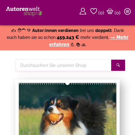
(
0
)
(0)
Weiter einkaufen
Close
✍️ 🧑‍🦱 💚
Autor:innen verdienen
bei uns
doppelt
. Dank
459.243 €
→ Mehr
euch haben sie so schon
mehr verdient.
erfahren
💪 📚 🙏
Durchsuchen
Suche
Sie
unseren
Shop