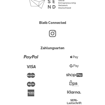
Bleib Connected
Zahlungsarten
Paypal
Apple
Pay
Visa
Google
Pay
Mastercard
Shopify
Pay
Maestro
Eps-
Überweisung
Klarna
American
Express
SEPA-
Lastschrift