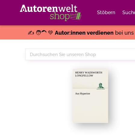
Stöbern
Such
✍️ 🧑‍🦱 💚
Autor:innen verdienen
bei un
Durchsuchen
Sie
unseren
Shop