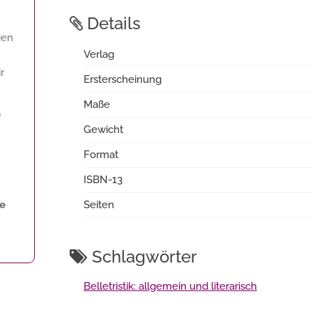
Details
gen
Verlag
r
Ersterscheinung
Maße
f
Gewicht
Format
ISBN-13
ne
Seiten
Schlagwörter
Belletristik: allgemein und literarisch