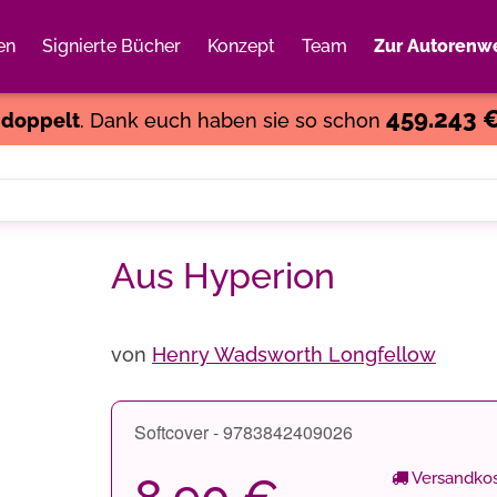
en
Signierte Bücher
Konzept
Team
Zur Autorenwe
Weiter einkaufen
Close
459.243 
s
doppelt
. Dank euch haben sie so schon
Aus Hyperion
von
Henry Wadsworth Longfellow
Softcover - 9783842409026
Versandkos