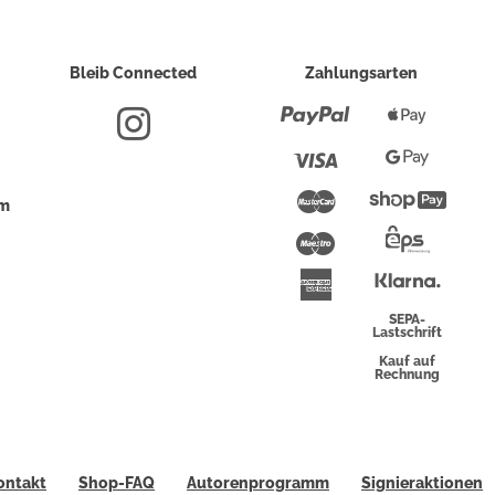
Bleib Connected
Zahlungsarten
Paypal
Apple
Pay
Visa
Google
Pay
Mastercard
Shopi
um
Pay
Maestro
Eps-
Überwei
Klarna
American
Express
SEPA-
Lastschrift
Kauf auf
Rechnung
ontakt
Shop-FAQ
Autorenprogramm
Signieraktionen