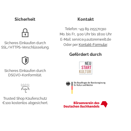
Sicherheit
Kontakt
Telefon: +49 89 215570310
SSL/HTTPS-
Mo. bis Fr., 9:00 Uhr bis 18:00 Uhr
Verschlüsselung
E-Mail: service@autorenwelt.de
Sicheres Einkaufen durch
Oder per
Kontakt-Formular
.
SSL/HTTPS-Verschlüsselung.
fy
Gefördert durch
DSGVO-
Konformität
Sicheres Einkaufen durch
sung
DSGVO-Konformität.
Trusted
Shop
Trusted Shop Käuferschutz
€100 kostenlos abgesichert.
Käuferschutz