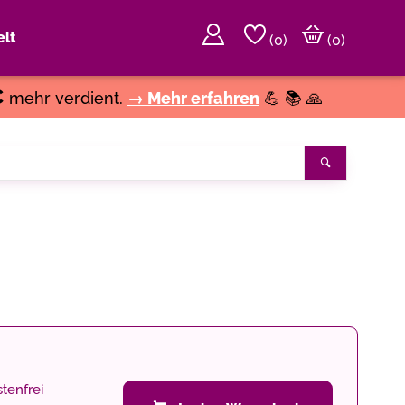
lt
(
0
)
(0)
€
mehr verdient.
→ Mehr erfahren
💪 📚 🙏
Suchen
tenfrei