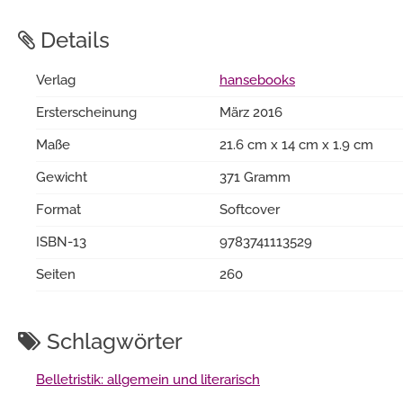
Details
Verlag
hansebooks
Ersterscheinung
März 2016
Maße
21.6 cm x 14 cm x 1.9 cm
Gewicht
371 Gramm
Format
Softcover
ISBN-13
9783741113529
Seiten
260
Schlagwörter
Belletristik: allgemein und literarisch