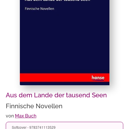
Aus dem Lande der tausend Seen
Finnische Novellen
von
Max Buch
Softcover - 9783741113529