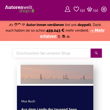
(
0
)
(0)
Weiter einkaufen
Close
✍️ 🧑‍🦱 💚
Autor:innen verdienen
bei uns
doppelt
. Dank
459.243 €
→ Mehr
euch haben sie so schon
mehr verdient.
erfahren
💪 📚 🙏
Durchsuchen
Suche
Sie
unseren
Shop