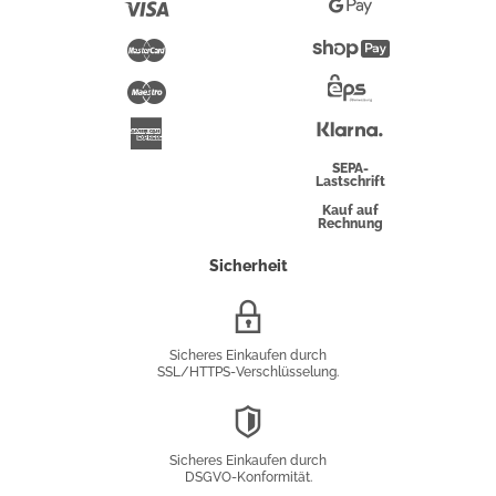
Visa
Google
Pay
Mastercard
Shopify
Pay
Maestro
Eps-
Überweisung
Klarna
American
Express
SEPA-
Lastschrift
Kauf auf
Rechnung
Sicherheit
SSL/HTTPS-
Verschlüsselung
Sicheres Einkaufen durch
SSL/HTTPS-Verschlüsselung.
DSGVO-
Konformität
Sicheres Einkaufen durch
DSGVO-Konformität.