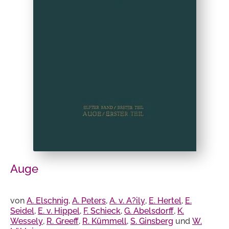
Auge
von
A. Elschnig
,
A. Peters
,
A. v. A?ily
,
E. Hertel
,
E.
Seidel
,
E. v. Hippel
,
F. Schieck
,
G. Abelsdorff
,
K.
Wessely
,
R. Greeff
,
R. Kümmell
,
S. Ginsberg
und
W.