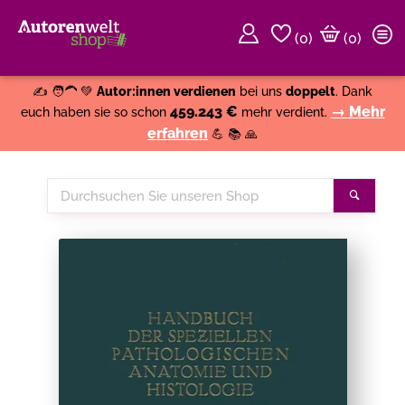
(
0
)
(0)
Weiter einkaufen
Close
✍️ 🧑‍🦱 💚
Autor:innen verdienen
bei uns
doppelt
. Dank
459.243 €
→ Mehr
euch haben sie so schon
mehr verdient.
erfahren
💪 📚 🙏
Durchsuchen
Suche
Sie
unseren
Shop