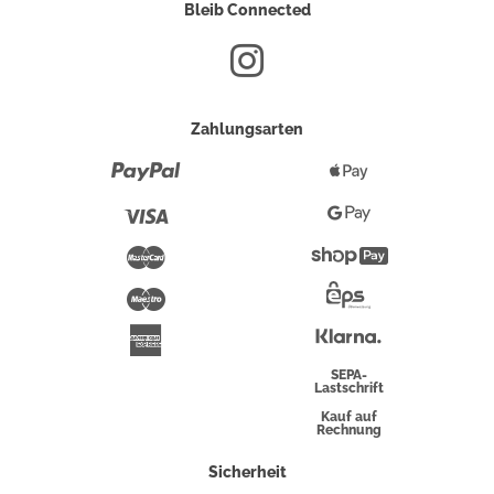
Bleib Connected
Zahlungsarten
Paypal
Apple
Pay
Visa
Google
Pay
Mastercard
Shopify
Pay
Maestro
Eps-
Überweisung
Klarna
American
Express
SEPA-
Lastschrift
Kauf auf
Rechnung
Sicherheit