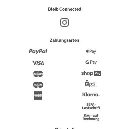
Bleib Connected
Zahlungsarten
Paypal
Apple
Pay
Visa
Google
Pay
Mastercard
Shopify
Pay
Maestro
Eps-
Überweisung
Klarna
American
Express
SEPA-
Lastschrift
Kauf auf
Rechnung