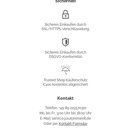
Sicherheit
SSL/HTTPS-
Verschlüsselung
Sicheres Einkaufen durch
SSL/HTTPS-Verschlüsselung.
DSGVO-
Konformität
Sicheres Einkaufen durch
DSGVO-Konformität.
Trusted
Shop
Trusted Shop Käuferschutz
€100 kostenlos abgesichert.
Käuferschutz
Kontakt
Telefon: +49 89 215570310
Mo. bis Fr., 9:00 Uhr bis 18:00 Uhr
E-Mail: service@autorenwelt.de
Oder per
Kontakt-Formular
.