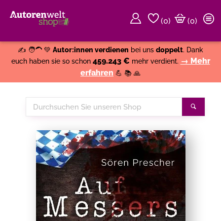
(
0
)
(0)
Weiter einkaufen
Close
✍️ 🧑‍🦱 💚
Autor:innen verdienen
bei uns
doppelt
. Dank
459.243 €
→ Mehr
euch haben sie so schon
mehr verdient.
erfahren
💪 📚 🙏
Durchsuchen
Suche
Sie
unseren
Shop